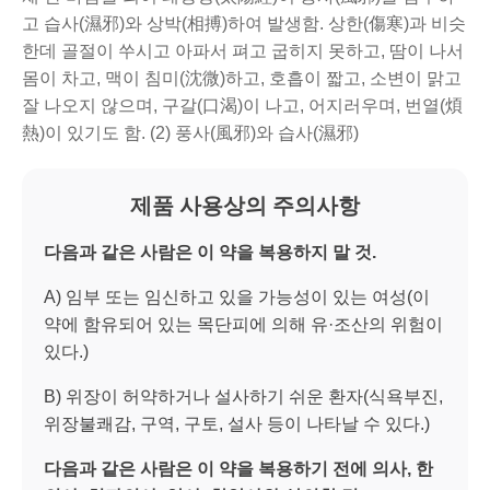
고 습사(濕邪)와 상박(相搏)하여 발생함. 상한(傷寒)과 비슷
한데 골절이 쑤시고 아파서 펴고 굽히지 못하고, 땀이 나서
몸이 차고, 맥이 침미(沈微)하고, 호흡이 짧고, 소변이 맑고
잘 나오지 않으며, 구갈(口渴)이 나고, 어지러우며, 번열(煩
熱)이 있기도 함. (2) 풍사(風邪)와 습사(濕邪)
제품 사용상의 주의사항
다음과 같은 사람은 이 약을 복용하지 말 것
.
A) 임부 또는 임신하고 있을 가능성이 있는 여성(이
약에 함유되어 있는 목단피에 의해 유·조산의 위험이
있다.)
B) 위장이 허약하거나 설사하기 쉬운 환자(식욕부진,
위장불쾌감, 구역, 구토, 설사 등이 나타날 수 있다.)
다음과 같은 사람은 이 약을 복용하기 전에 의사
,
한