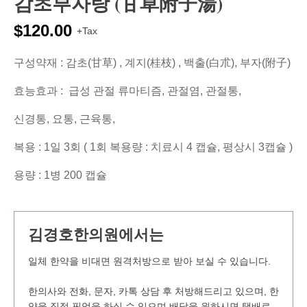
감초부자탕 (甘草附子湯)
$
120.00
+Tax
구성약재 : 감초(甘草) , 계지(桂枝) , 백출(白朮), 부자(附子)
효능효과 : 급성 관절 류마티즘, 관절염, 관절통,
신경통, 요통, 근육통,
복용 : 1일 3회 ( 1회 복용량 : 치료시 4 캡슐, 평상시 3캡슐 )
용량 : 1병 200 캡슐
김경호한의원에서는
일체 한약을 비대면 원격처방으로 받아 보실 수 있습니다.
한의사와 전화, 문자, 카톡 상담 후 처방해드리고 있으며, 한
약을 직접 픽업을 하실 수 있으며 배달을 원하시면 택배로