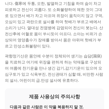
니다. 傷寒에 두통, 오한, 발열하고 기침을 하며 숨이 차고
피로하고 전신이 괴롭다. 또 소화불량하여 체한 것이 그대
로 있으면서 배가 차고 아프며 위장이 움직이지 않고 구역,
오심이 있고 곽란으로 설사를 하며 헛배가 부르고 배에서
소리가 난다. 열대성 전염병에 감염되어 전신이 붓는다. 산
전산후에 어혈로 몸이 쑤시듯이 아프다. 소아는 비위가 손
상되어 영양흡수가 장애를 받아서 몸은 야위며 헛배가 부
르고 만성소화불량이 있다.
곽향정기산은 몸안에 수분이 정체되어 생기는 습담(濕痰)
을 치료하고 여기에 위장을 편하게 하는 약재들로 구성되
어 여름에 찬기운을 만나 생긴 감기,감기기운이 있으며 오
심구토가 있고 식욕부진, 전신권태가 심할 때, 비만한 사람
의 설사, 어린이의 급.만성 설사에 유효하다.
제품 사용상의 주의사항
다음과 같은 사람은 이 약을 복용하지 말 것
.