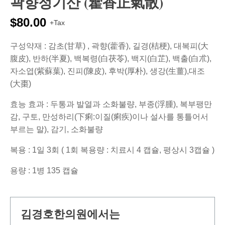
곽향정기산 (藿香正氣散)
$
80.00
+Tax
구성약재 : 감초(甘草) , 곽향(藿香), 길경(桔梗), 대복피(大
腹皮), 반하(半夏), 백복령(白茯苓), 백지(白芷), 백출(白朮),
자소엽(紫蘇葉), 진피(陳皮), 후박(厚朴), 생강(生薑),대조
(大棗)
효능 효과 : 두통과 발열과 소화불량, 부종(浮腫), 복부팽만
감, 구토, 만성하리(下痢:이질(痢疾)이나 설사를 통틀어서
부르는 말), 감기, 소화불량
복용 : 1일 3회 ( 1회 복용량 : 치료시 4 캡슐, 평상시 3캡슐 )
용량 : 1병 135 캡슐
김경호한의원에서는